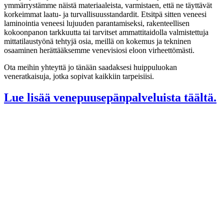
ymmärrystämme näistä materiaaleista, varmistaen, että ne täyttävät
korkeimmat laatu- ja turvallisuusstandardit. Etsitpä sitten veneesi
laminointia veneesi lujuuden parantamiseksi, rakenteellisen
kokoonpanon tarkkuutta tai tarvitset ammattitaidolla valmistettuja
mittatilaustyönä tehtyjä osia, meillä on kokemus ja tekninen
osaaminen herättääksemme venevisiosi eloon virheettömästi.
Ota meihin yhteyttä jo tänään saadaksesi huippuluokan
veneratkaisuja, jotka sopivat kaikkiin tarpeisiisi.
Lue lisää venepuusepänpalveluista täältä.