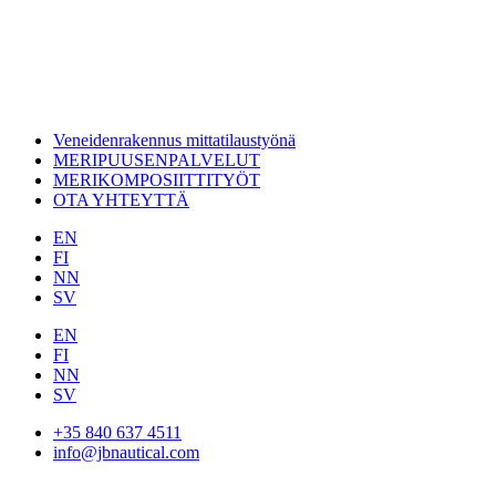
Veneidenrakennus mittatilaustyönä
MERIPUUSENPALVELUT
MERIKOMPOSIITTITYÖT
OTA YHTEYTTÄ
EN
FI
NN
SV
EN
FI
NN
SV
+35 840 637 4511
info@jbnautical.com