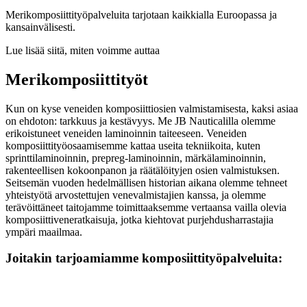
Merikomposiittityöpalveluita tarjotaan kaikkialla Euroopassa ja
kansainvälisesti.
Lue lisää siitä, miten voimme auttaa
Merikomposiittityöt
Kun on kyse veneiden komposiittiosien valmistamisesta, kaksi asiaa
on ehdoton: tarkkuus ja kestävyys. Me JB Nauticalilla olemme
erikoistuneet veneiden laminoinnin taiteeseen. Veneiden
komposiittityöosaamisemme kattaa useita tekniikoita, kuten
sprinttilaminoinnin, prepreg-laminoinnin, märkälaminoinnin,
rakenteellisen kokoonpanon ja räätälöityjen osien valmistuksen.
Seitsemän vuoden hedelmällisen historian aikana olemme tehneet
yhteistyötä arvostettujen venevalmistajien kanssa, ja olemme
terävöittäneet taitojamme toimittaaksemme vertaansa vailla olevia
komposiittiveneratkaisuja, jotka kiehtovat purjehdusharrastajia
ympäri maailmaa.
Joitakin tarjoamiamme komposiittityöpalveluita: